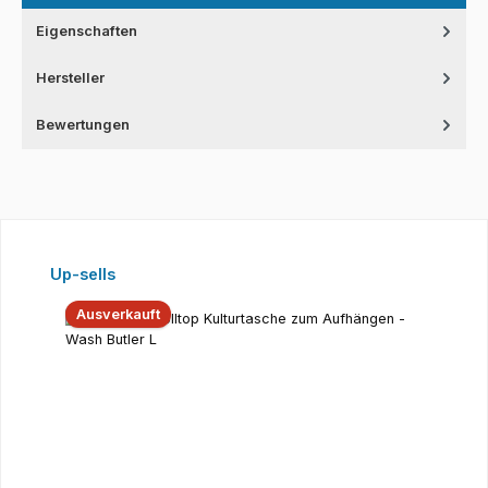
Eigenschaften
Hersteller
Bewertungen
Produktgalerie überspringen
Up-sells
Ausverkauft