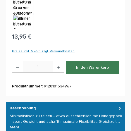
Regulärer Preis:
13,95 €
Preise inkl. MwSt. zzgl. Versandkosten
Produkt Anzahl: Gib den gewünschten Wert ein oder benutze die Schaltfl
In den Warenkorb
Produktnummer:
9120101534967
Beschreibung
Minimalistisch zu reisen – etwa ausschließlich mit Handgepäck
– spart Gewicht und schafft maximale Flexibilität. Gleichzeit…
Mehr