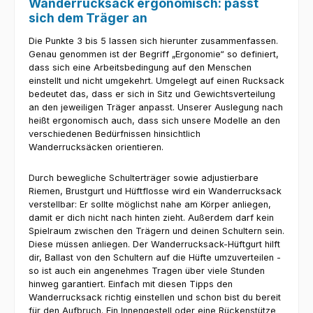
Wanderrucksack ergonomisch: passt
sich dem Träger an
Die Punkte 3 bis 5 lassen sich hierunter zusammenfassen.
Genau genommen ist der Begriff „Ergonomie“ so definiert,
dass sich eine Arbeitsbedingung auf den Menschen
einstellt und nicht umgekehrt. Umgelegt auf einen Rucksack
bedeutet das, dass er sich in Sitz und Gewichtsverteilung
an den jeweiligen Träger anpasst. Unserer Auslegung nach
heißt ergonomisch auch, dass sich unsere Modelle an den
verschiedenen Bedürfnissen hinsichtlich
Wanderrucksäcken orientieren.
Durch bewegliche Schulterträger sowie adjustierbare
Riemen, Brustgurt und Hüftflosse wird ein Wanderrucksack
verstellbar: Er sollte möglichst nahe am Körper anliegen,
damit er dich nicht nach hinten zieht. Außerdem darf kein
Spielraum zwischen den Trägern und deinen Schultern sein.
Diese müssen anliegen. Der Wanderrucksack-Hüftgurt hilft
dir, Ballast von den Schultern auf die Hüfte umzuverteilen -
so ist auch ein angenehmes Tragen über viele Stunden
hinweg garantiert. Einfach mit diesen Tipps den
Wanderrucksack richtig einstellen und schon bist du bereit
für den Aufbruch. Ein Innengestell oder eine Rückenstütze