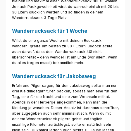
bleiben und maximal einen Wanderrucksack 30l zu wählen.
Je nach Packgewohnheit wirst du wahrscheinlich mit 20 bis
30 Litern glücklich werden und so finden in deinem
Wanderrucksack 3 Tage Platz.
Wanderrucksack für 1 Woche
Willst du eine ganze Woche mit deinem Rucksack
wandern, greife am besten zu 30+ Litern. Jedoch achte
auch darauf, dass dein Wanderrucksack 40l nicht
überschreitet – denn weniger ist am Ende (vor allem, wenn
du alles tragen musst) bekanntlich mehr.
Wanderrucksack für Jakobsweg
Erfahrene Pilger sagen, für den Jakobsweg sollte man nur
drei Kleidungsgarnituren packen, sodass man eine für den
Tag, eine für die Nacht und eine zum Wechseln mithat.
Abends in der Herberge angekommen, kann man die
Kleidung ja waschen. Dieser Ansatz ist durchaus schaffbar,
aber zugegeben auch sehr minimalistisch. Wenn du mit
deinem Wanderrucksack pilgern gehst und täglich
unzählige Kilometer zurücklegst, sollte er natürlich sehr
klein sein. Du kannst jedoch auch nichts zu Hause lassen,