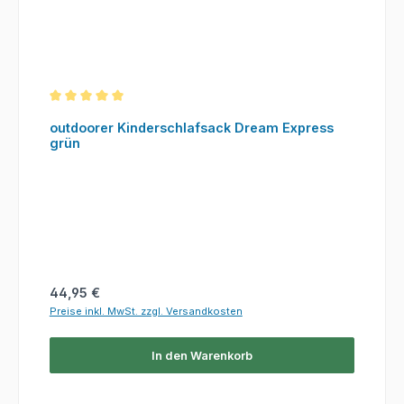
Durchschnittliche Bewertung von 5 von 5 Sternen
outdoorer Kinderschlafsack Dream Express
grün
Regulärer Preis:
44,95 €
Preise inkl. MwSt. zzgl. Versandkosten
In den Warenkorb