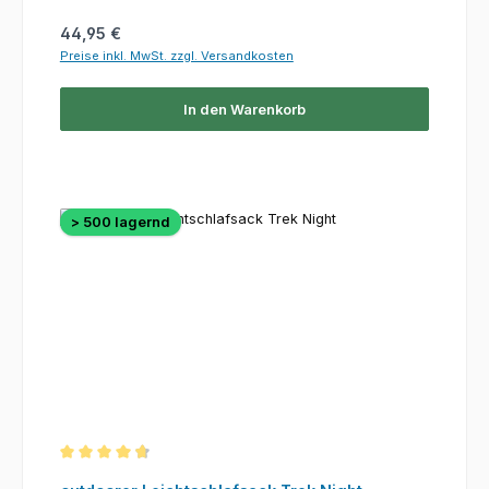
Regulärer Preis:
44,95 €
Preise inkl. MwSt. zzgl. Versandkosten
In den Warenkorb
> 500 lagernd
Durchschnittliche Bewertung von 4.8 von 5 Sternen