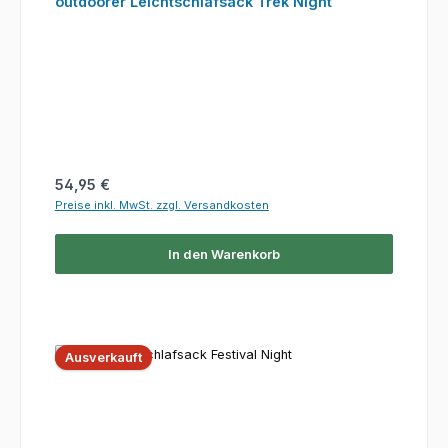
outdoorer Leichtschlafsack Trek Night
Regulärer Preis:
54,95 €
Preise inkl. MwSt. zzgl. Versandkosten
In den Warenkorb
Ausverkauft