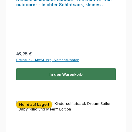
outdoorer - leichter Schlafsack, kleines
Packmaß
Regulärer Preis:
49,95 €
Preise inkl. MwSt. zzgl. Versandkosten
In den Warenkorb
Nur 6 auf Lager!