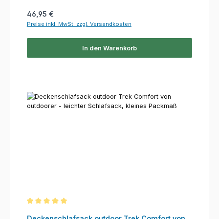
Regulärer Preis:
46,95 €
Preise inkl. MwSt. zzgl. Versandkosten
In den Warenkorb
Durchschnittliche Bewertung von 5 von 5 Sternen
Deckenschlafsack outdoor Trek Comfort von