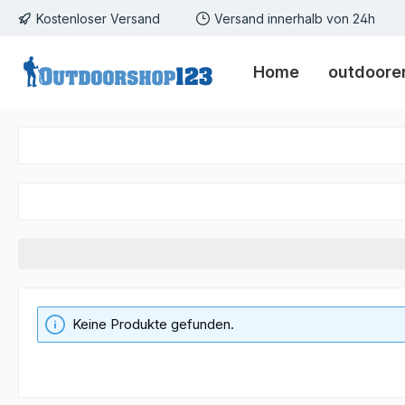
Kostenloser Versand
Versand innerhalb von 24h
m Hauptinhalt springen
Zur Suche springen
Zur Hauptnavigation springen
Home
outdoorer
Keine Produkte gefunden.