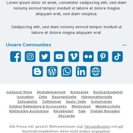
Lorem ipsum dolor sit amet, consetetur sadipscing elitr, sed diam
nonumy eirmod tempor invidunt ut labore et dolore magna
aliquyam erat, sed diam voluptua.
Gadipscing elitr, sed diam nonumy eirmod tempor invidunt ut
labore et dolore magna aliquyam erat.
Unsere Communities
Facebook
Instagram
Twitter
YouTube
Vimeo
Flickr
Pinterest
TikTok
Blogger
Blog
WhatsApp
LinkedIn
Website
outdoorer Store
Strandequipment
Rucksäcke
Rucksackzubehör
Isomatten
Zelte
Baumwollzelte
Hängemattenzelte
Zeltzubehör
Zeltheringe
Spatz-Zelte
Schlafsäcke
Outdoor Bekleidung & Accessoires
Wintersport
Wanderschuhe
Klettersteig Ausrüstung
Reisebedarf
Sale
Digitale Nomaden
Sitzsäcke
Alle Preise inkl. gesetzl. Mehrwertsteuer zzgl.
Versandkosten
und ggf.
Nachnahmegebühren, wenn nicht anders angegeben.