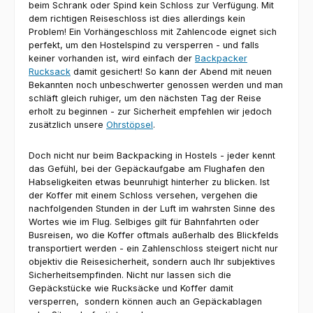
beim Schrank oder Spind kein Schloss zur Verfügung. Mit
dem richtigen Reiseschloss ist dies allerdings kein
Problem! Ein Vorhängeschloss mit Zahlencode eignet sich
perfekt, um den Hostelspind zu versperren - und falls
keiner vorhanden ist, wird einfach der
Backpacker
Rucksack
damit gesichert! So kann der Abend mit neuen
Bekannten noch unbeschwerter genossen werden und man
schläft gleich ruhiger, um den nächsten Tag der Reise
erholt zu beginnen - zur Sicherheit empfehlen wir jedoch
zusätzlich unsere
Ohrstöpsel
.
Doch nicht nur beim Backpacking in Hostels - jeder kennt
das Gefühl, bei der Gepäckaufgabe am Flughafen den
Habseligkeiten etwas beunruhigt hinterher zu blicken. Ist
der Koffer mit einem Schloss versehen, vergehen die
nachfolgenden Stunden in der Luft im wahrsten Sinne des
Wortes wie im Flug. Selbiges gilt für Bahnfahrten oder
Busreisen, wo die Koffer oftmals außerhalb des Blickfelds
transportiert werden - ein Zahlenschloss steigert nicht nur
objektiv die Reisesicherheit, sondern auch Ihr subjektives
Sicherheitsempfinden. Nicht nur lassen sich die
Gepäckstücke wie Rucksäcke und Koffer damit
versperren, sondern können auch an Gepäckablagen