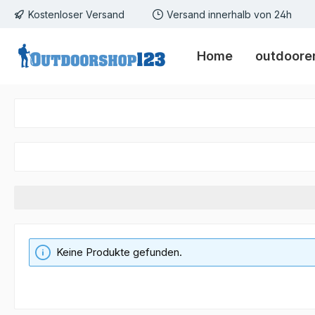
Kostenloser Versand
Versand innerhalb von 24h
m Hauptinhalt springen
Zur Suche springen
Zur Hauptnavigation springen
Home
outdoorer
Keine Produkte gefunden.