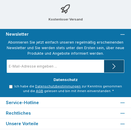
Kostenloser Versand
Newsletter
Abonnieren Sie jetzt einfach unseren regelmäßig erscheinenden
Newsletter und Sie werden stets unter den Ersten sein, über neue
Produkte und Angebote informiert werden.
E-
Mail-
Adresse
*
Datenschutz
Ich habe die
Datenschutzbestimmungen
zur Kenntnis genommen
und die
AGB
gelesen und bin mit ihnen einverstanden.
*
Service-Hotline
Rechtliches
Unsere Vorteile