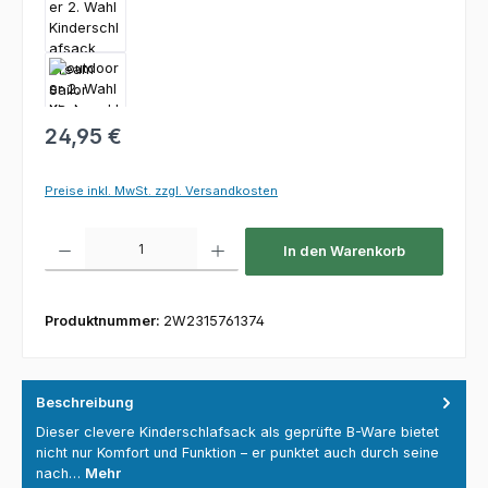
Regulärer Preis:
24,95 €
Preise inkl. MwSt. zzgl. Versandkosten
Produkt Anzahl: Gib den gewünschten Wert ein oder benutze die Schaltfl
In den Warenkorb
Produktnummer:
2W2315761374
Beschreibung
Dieser clevere Kinderschlafsack als geprüfte B-Ware bietet
nicht nur Komfort und Funktion – er punktet auch durch seine
nach…
Mehr