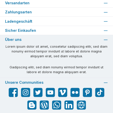
Versandarten
Zahlungsarten
Ladengeschäft
Sicher Einkaufen
Über uns
Lorem ipsum dolor sit amet, consetetur sadipscing elitr, sed diam
nonumy eirmod tempor invidunt ut labore et dolore magna
aliquyam erat, sed diam voluptua.
Gadipscing elitr, sed diam nonumy eirmod tempor invidunt ut
labore et dolore magna aliquyam erat.
Unsere Communities
Facebook
Instagram
Twitter
YouTube
Vimeo
Flickr
Pinterest
TikTok
Blogger
Blog
WhatsApp
LinkedIn
Website