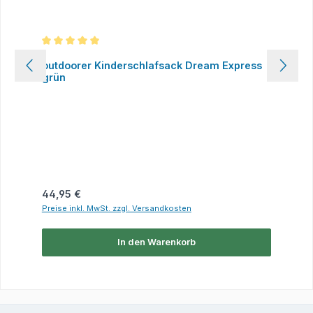
Durchschnittliche Bewertung von 5 von 5 Sternen
outdoorer Kinderschlafsack Dream Express
grün
Regulärer Preis:
44,95 €
Preise inkl. MwSt. zzgl. Versandkosten
In den Warenkorb