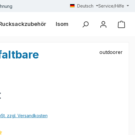
Deutsch
Service/Hilfe
chnung
Rucksackzubehör
Isomatten
Zelte
Baum
faltbare
outdoorer
eis:
€
wSt. zzgl. Versandkosten