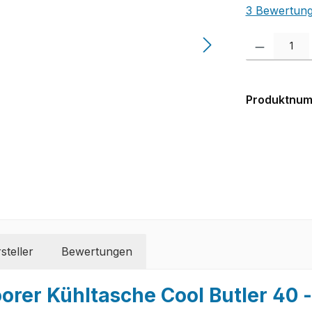
Durchschnit
3 Bewertun
Produkt Anzah
Produktnu
steller
Bewertungen
rer Kühltasche Cool Butler 40 - 