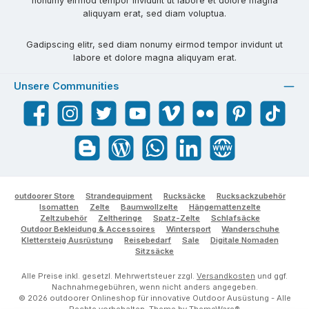
nonumy eirmod tempor invidunt ut labore et dolore magna
aliquyam erat, sed diam voluptua.
Gadipscing elitr, sed diam nonumy eirmod tempor invidunt ut
labore et dolore magna aliquyam erat.
Unsere Communities
Facebook
Instagram
Twitter
YouTube
Vimeo
Flickr
Pinterest
TikTok
Blogger
Blog
WhatsApp
LinkedIn
Website
outdoorer Store
Strandequipment
Rucksäcke
Rucksackzubehör
Isomatten
Zelte
Baumwollzelte
Hängemattenzelte
Zeltzubehör
Zeltheringe
Spatz-Zelte
Schlafsäcke
Outdoor Bekleidung & Accessoires
Wintersport
Wanderschuhe
Klettersteig Ausrüstung
Reisebedarf
Sale
Digitale Nomaden
Sitzsäcke
Alle Preise inkl. gesetzl. Mehrwertsteuer zzgl.
Versandkosten
und ggf.
Nachnahmegebühren, wenn nicht anders angegeben.
© 2026 outdoorer Onlineshop für innovative Outdoor Ausüstung - Alle