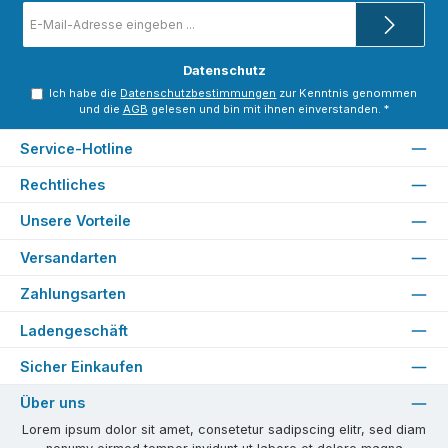
E-
Mail-
Adresse
*
Datenschutz
Ich habe die
Datenschutzbestimmungen
zur Kenntnis genommen
und die
AGB
gelesen und bin mit ihnen einverstanden.
*
Service-Hotline
Rechtliches
Unsere Vorteile
Versandarten
Zahlungsarten
Ladengeschäft
Sicher Einkaufen
Über uns
Lorem ipsum dolor sit amet, consetetur sadipscing elitr, sed diam