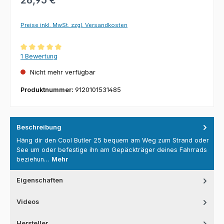
26,95 €
Preise inkl. MwSt. zzgl. Versandkosten
Durchschnittliche Bewertung von 5 von 5 Sternen
1 Bewertung
Nicht mehr verfügbar
Produktnummer:
9120101531485
Beschreibung
Häng dir den Cool Butler 25 bequem am Weg zum Strand oder
See um oder befestige ihn am Gepäckträger deines Fahrrads
beziehun…
Mehr
Eigenschaften
Videos
Hersteller