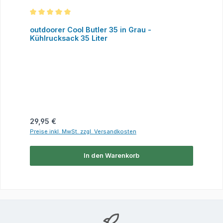
Durchschnittliche Bewertung von 5 von 5 Sternen
outdoorer Cool Butler 35 in Grau -
Kühlrucksack 35 Liter
Regulärer Preis:
29,95 €
Preise inkl. MwSt. zzgl. Versandkosten
In den Warenkorb