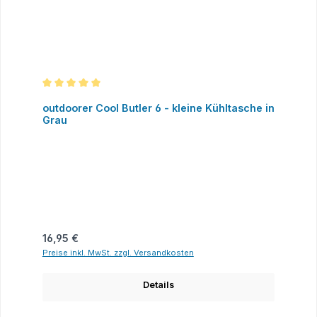
Durchschnittliche Bewertung von 5 von 5 Sternen
outdoorer Cool Butler 6 - kleine Kühltasche in
Grau
Regulärer Preis:
16,95 €
Preise inkl. MwSt. zzgl. Versandkosten
Details