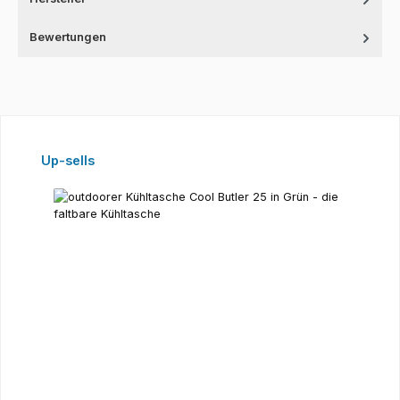
Bewertungen
Produktgalerie überspringen
Up-sells