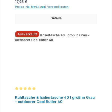
Regulärer Preis:
17,95 €
Preise inkl. MwSt. zzgl. Versandkosten
Details
Ausverkauft
Durchschnittliche Bewertung von 5 von 5 Sternen
Kühltasche & Isoliertasche 40 l groß in Grau
– outdoorer Cool Butler 40