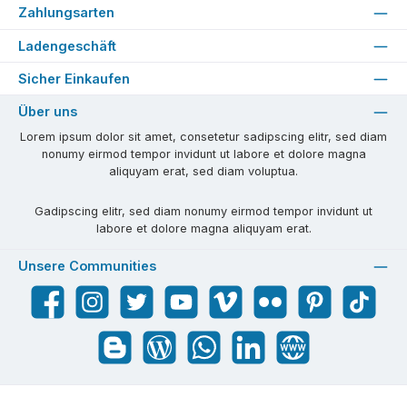
Zahlungsarten
Ladengeschäft
Sicher Einkaufen
Über uns
Lorem ipsum dolor sit amet, consetetur sadipscing elitr, sed diam
nonumy eirmod tempor invidunt ut labore et dolore magna
aliquyam erat, sed diam voluptua.
Gadipscing elitr, sed diam nonumy eirmod tempor invidunt ut
labore et dolore magna aliquyam erat.
Unsere Communities
Facebook
Instagram
Twitter
YouTube
Vimeo
Flickr
Pinterest
TikTok
Blogger
Blog
WhatsApp
LinkedIn
Website