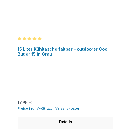
Durchschnittliche Bewertung von 5 von 5 Sternen
15 Liter Kühltasche faltbar – outdoorer Cool
Butler 15 in Grau
Regulärer Preis:
17,95 €
Preise inkl. MwSt. zzgl. Versandkosten
Details