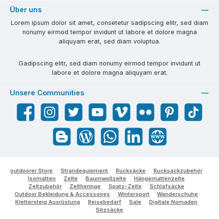
Über uns
Lorem ipsum dolor sit amet, consetetur sadipscing elitr, sed diam
nonumy eirmod tempor invidunt ut labore et dolore magna
aliquyam erat, sed diam voluptua.
Gadipscing elitr, sed diam nonumy eirmod tempor invidunt ut
labore et dolore magna aliquyam erat.
Unsere Communities
Facebook
Instagram
Twitter
YouTube
Vimeo
Flickr
Pinterest
TikTok
Blogger
Blog
WhatsApp
LinkedIn
Website
outdoorer Store
Strandequipment
Rucksäcke
Rucksackzubehör
Isomatten
Zelte
Baumwollzelte
Hängemattenzelte
Zeltzubehör
Zeltheringe
Spatz-Zelte
Schlafsäcke
Outdoor Bekleidung & Accessoires
Wintersport
Wanderschuhe
Klettersteig Ausrüstung
Reisebedarf
Sale
Digitale Nomaden
Sitzsäcke