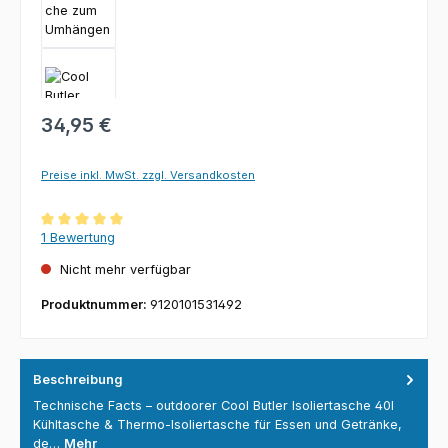
Regulärer Preis:
34,95 €
Preise inkl. MwSt. zzgl. Versandkosten
Durchschnittliche Bewertung von 5 von 5 Sternen
1 Bewertung
Nicht mehr verfügbar
Produktnummer:
9120101531492
Beschreibung
Technische Facts – outdoorer Cool Butler Isoliertasche 40l
Kühltasche & Thermo-Isoliertasche für Essen und Getränke,
de…
Mehr