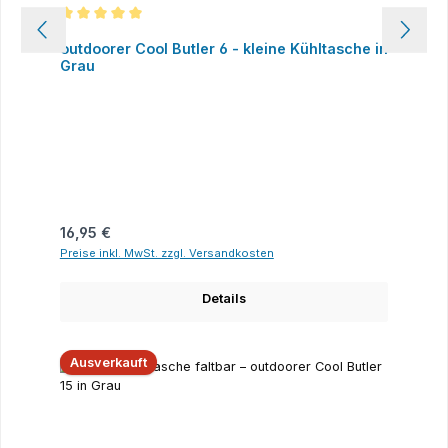
Durchschnittliche Bewertung von 5 von 5 Sternen
outdoorer Cool Butler 6 - kleine Kühltasche in
Grau
Regulärer Preis:
16,95 €
Preise inkl. MwSt. zzgl. Versandkosten
Details
Ausverkauft