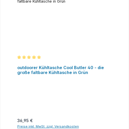
Durchschnittliche Bewertung von 5 von 5 Sternen
outdoorer Kühltasche Cool Butler 40 - die
große faltbare Kühltasche in Grün
Regulärer Preis:
36,95 €
Preise inkl. MwSt. zzgl. Versandkosten