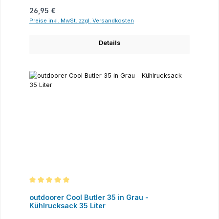
Regulärer Preis:
26,95 €
Preise inkl. MwSt. zzgl. Versandkosten
Details
Durchschnittliche Bewertung von 5 von 5 Sternen
outdoorer Cool Butler 35 in Grau -
Kühlrucksack 35 Liter