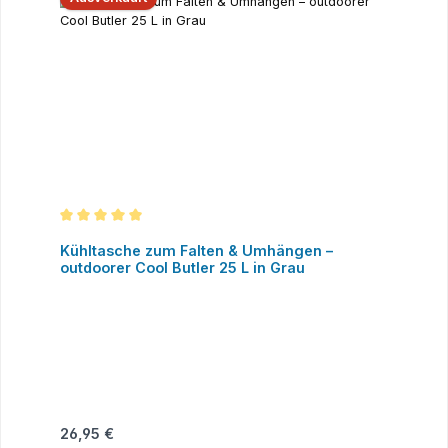
Durchschnittliche Bewertung von 5 von 5 Sternen
Kühltasche zum Falten & Umhängen –
outdoorer Cool Butler 25 L in Grau
Regulärer Preis:
26,95 €