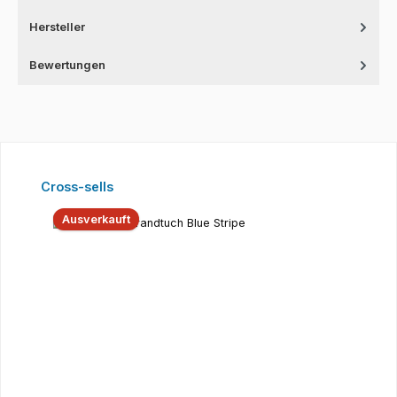
Hersteller
Bewertungen
Produktgalerie überspringen
Cross-sells
Ausverkauft