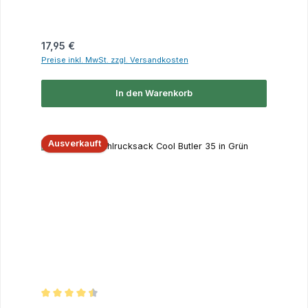
Regulärer Preis:
17,95 €
Preise inkl. MwSt. zzgl. Versandkosten
In den Warenkorb
Ausverkauft
Durchschnittliche Bewertung von 4.5 von 5 Sternen