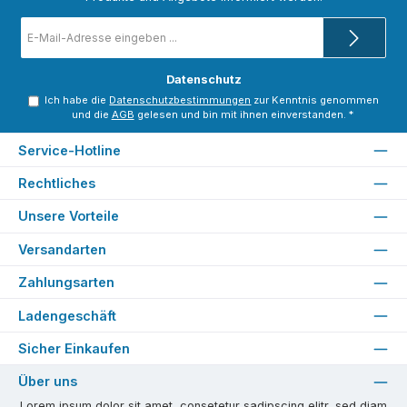
E-
Mail-
Adresse
*
Datenschutz
Ich habe die
Datenschutzbestimmungen
zur Kenntnis genommen
und die
AGB
gelesen und bin mit ihnen einverstanden.
*
Service-Hotline
Rechtliches
Unsere Vorteile
Versandarten
Zahlungsarten
Ladengeschäft
Sicher Einkaufen
Über uns
Lorem ipsum dolor sit amet, consetetur sadipscing elitr, sed diam