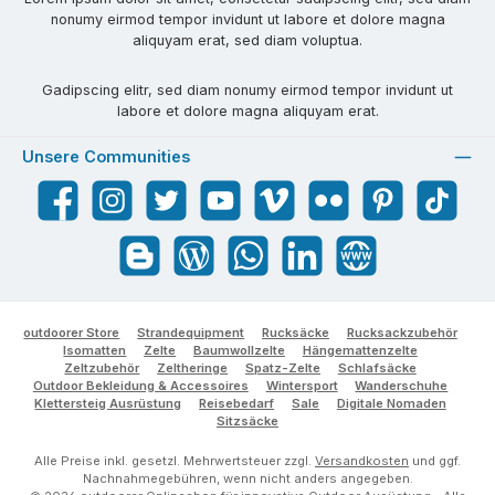
nonumy eirmod tempor invidunt ut labore et dolore magna
aliquyam erat, sed diam voluptua.
Gadipscing elitr, sed diam nonumy eirmod tempor invidunt ut
labore et dolore magna aliquyam erat.
Unsere Communities
Facebook
Instagram
Twitter
YouTube
Vimeo
Flickr
Pinterest
TikTok
Blogger
Blog
WhatsApp
LinkedIn
Website
outdoorer Store
Strandequipment
Rucksäcke
Rucksackzubehör
Isomatten
Zelte
Baumwollzelte
Hängemattenzelte
Zeltzubehör
Zeltheringe
Spatz-Zelte
Schlafsäcke
Outdoor Bekleidung & Accessoires
Wintersport
Wanderschuhe
Klettersteig Ausrüstung
Reisebedarf
Sale
Digitale Nomaden
Sitzsäcke
Alle Preise inkl. gesetzl. Mehrwertsteuer zzgl.
Versandkosten
und ggf.
Nachnahmegebühren, wenn nicht anders angegeben.