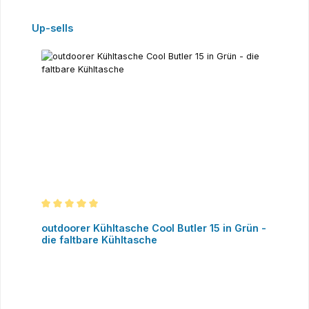
Produktgalerie überspringen
Up-sells
Durchschnittliche Bewertung von 5 von 5 Sternen
outdoorer Kühltasche Cool Butler 15 in Grün -
die faltbare Kühltasche