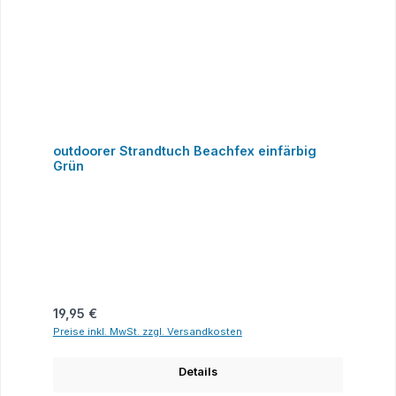
outdoorer Strandtuch Beachfex einfärbig
Grün
Regulärer Preis:
19,95 €
Preise inkl. MwSt. zzgl. Versandkosten
Details